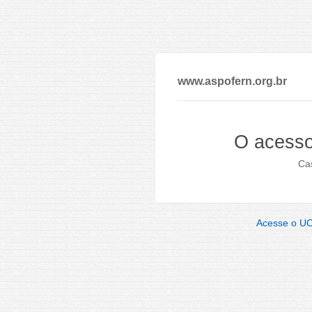
www.aspofern.org.br
O acesso
Cas
Acesse o U